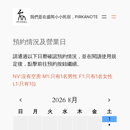
内
容
我們是在盛岡小小民宿，PIRKANOTE
を
ス
キ
預約情況及營業日
ッ
プ
請通過以下日曆確認預約情況，並在閱讀使用規
定後，點擊前往預約按鈕繼續。
NV:沒有空房 M1:只有1名男性 F1:只有1名女性
L1:只有1位
2026
8月
日
月
火
水
木
金
土
1
•