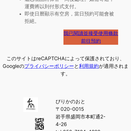
運費將以到付形式支付。
即使日曆顯示有空房，當日預約可能會被
拒絕。
我已閱讀並接受使用條款
前往預約
このサイトはreCAPTCHAによって保護されており、
Googleの
プライバシーポリシー
と
利用規約
が適用されま
す。
ぴりかのおと
〒020-0015
岩手県盛岡市本町通2-
4-26