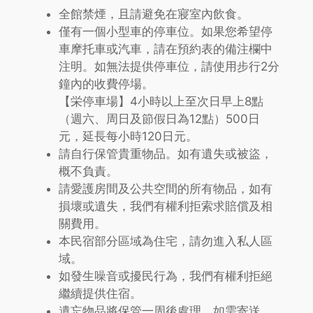
全館禁煙，且請避免在寢室內飲食。
僅有一個小型車的停車位。如果您希望停
車摩托車或汽車，請在預約表的備注欄中
注明。如無法提供停車位，請使用步行2分
鐘內的收費停場。
【栄停車場】4小時以上至次日早上8點
（週六、周日及節假日為12點）500日
元，延長每小時120日元。
請自行保管貴重物品。如有遺失或被盜，
概不負責。
請愛護房間及公共空間的所有物品，如有
損壞或遺失，我們有權利拒索求賠償及相
關費用。
本民宿部分區域為住宅，請勿進入私人區
域。
如發生噪音或擾民行為，我們有權利拒絕
繼續提供住宿。
遺忘物品將保管一周後處理。如需寄送，