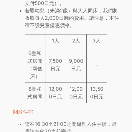
支付500日元）。
若嬰幼兒（未滿2歲）與大人同床，我們將
收取每人2,000日圓的費用。請注意，本住
宿不設兒童優惠價格。
1人
2人
3人
6疊和
式房間
7,500
9,000
−
（兩個
日元
日元
床）
8疊和
12,00
12,00
13,50
式房間
0日元
0日元
0日元
關於住宿
請在16:30至21:00之間辦理入住手續，退
房請在9:30之前完成。