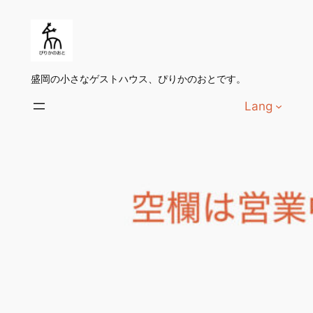
内
容
を
ス
盛岡の小さなゲストハウス、ぴりかのおとです。
キ
ッ
Lang
プ