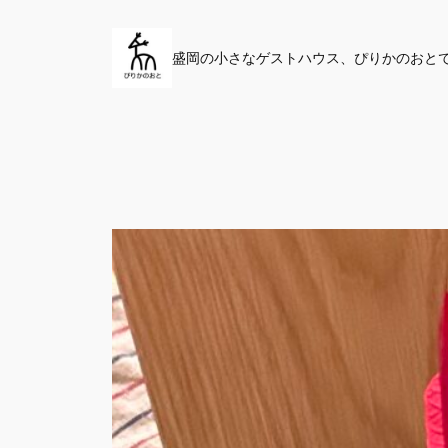
内
容
盛岡の小さなゲストハウス、ぴりかのおと
を
ス
キ
ッ
プ