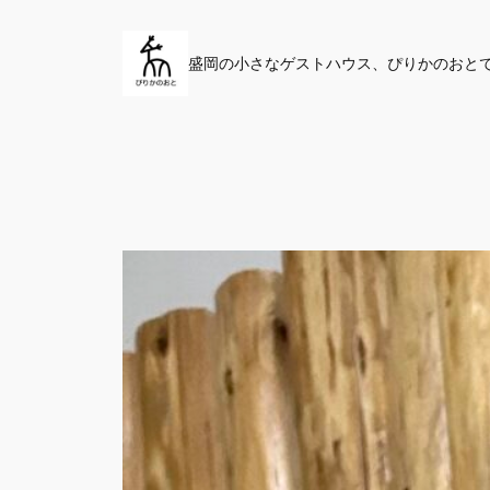
内
容
盛岡の小さなゲストハウス、ぴりかのおと
を
ス
キ
ッ
プ